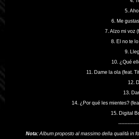
4. T
5. Aho
6. Me gustas
7. Alzo mi voz (
8. El no te 
9. Lle
10. ¿Qué el
11. Dame la ola (feat. T
12. 
13. Da
14. ¿Por qué les mientes? (fea
15. Digital B
-------------
Nota:
Album proposto al massimo della qualità in 