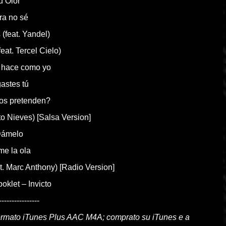
u Olor
ra no sé
 (feat. Yandel)
feat. Tercel Cielo)
lo hace como yo
gastes tú
los pretenden?
ito Nieves) [Salsa Version]
Dámelo
me la ola
t. Marc Anthony) [Radio Version]
ooklet – Invicto
----------------
formato iTunes Plus AAC M4A; comprato su iTunes e a