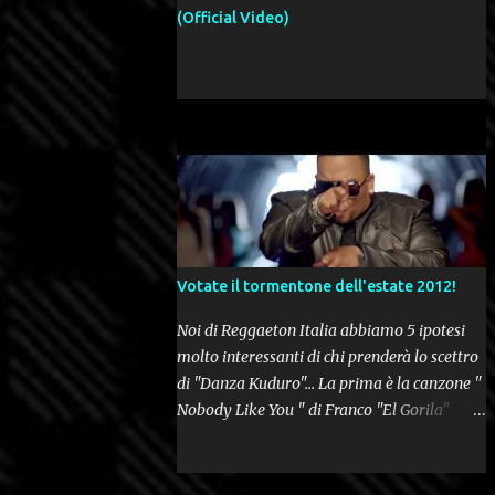
(Official Video)
Votate il tormentone dell'estate 2012!
Noi di Reggaeton Italia abbiamo 5 ipotesi
molto interessanti di chi prenderà lo scettro
di "Danza Kuduro"... La prima è la canzone "
Nobody Like You " di Franco "El Gorila"
insieme a O'Neill direttamente da WY
Records. Seconda ipotesi la magnifica "
Lovumba " di Daddy Yankee. Terza opzione