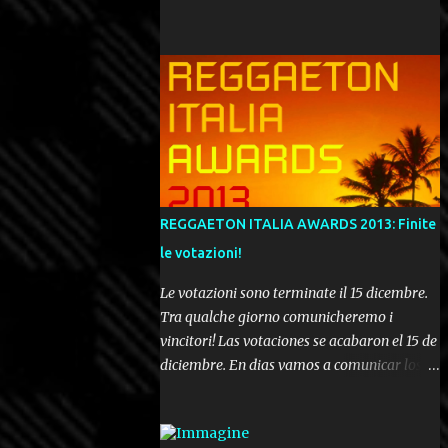
REGGAETON ITALIA AWARDS 2013: Finite
le votazioni!
Le votazioni sono terminate il 15 dicembre.
Tra qualche giorno comunicheremo i
vincitori! Las votaciones se acabaron el 15 de
diciembre. En dias vamos a comunicar los
ganadores! Voting ended december 15th. In a
few days we'll be publishing the results!