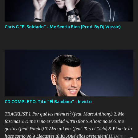
Chris G "El Soldado" - Me Sentía Bien (Prod. By Dj Wassie)
CD COMPLETO: Tito ”El Bambino” - Invicto
TRACKLIST 1. Por qué les mientes? (feat. Marc Anthony) 2. Me
fascinas 3. Dime si no es verdad 4. Tu Olor 5. Ahora no sé 6. Me
gustas (feat. Yandel) 7. Alzo mi voz (feat. Tercel Cielo) 8. El no te lo
hace como yo 9. Llegastes tú 10. ¿Qué ellos pretenden? 11. Dame la