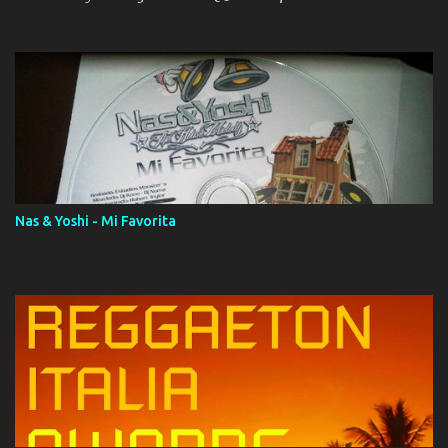
ola (feat. Tito Nieves) [Salsa Version] 12. Dámelo 13. Dame la ola
14. ¿Por qué les mientes? (feat. Marc Anthony) [Radio Version] 15.
Digital Booklet – Invicto ----------------------------- Nota:
Album proposto al massimo della qualità in formato iTunes Plus
AAC M4A; comprato su iTunes e a disposizione vostra per il
download. REGGAETON ITALIA Nosotros Somos Los Del
Momento!
Nas & Yoshi - Mi Favorita