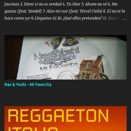
fascinas 3. Dime si no es verdad 4. Tu Olor 5. Ahora no sé 6. Me
gustas (feat. Yandel) 7. Alzo mi voz (feat. Tercel Cielo) 8. El no te lo
hace como yo 9. Llegastes tú 10. ¿Qué ellos pretenden? 11. Dame la
ola (feat. Tito Nieves) [Salsa Version] 12. Dámelo 13. Dame la ola
14. ¿Por qué les mientes? (feat. Marc Anthony) [Radio Version] 15.
Digital Booklet – Invicto ----------------------------- Nota:
Album proposto al massimo della qualità in formato iTunes Plus
AAC M4A; comprato su iTunes e a disposizione vostra per il
download. REGGAETON ITALIA Nosotros Somos Los Del
Momento!
Nas & Yoshi - Mi Favorita