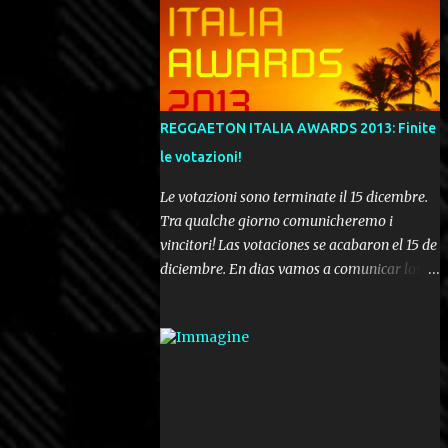
REGGAETON ITALIA AWARDS 2013: Finite
le votazioni!
Le votazioni sono terminate il 15 dicembre.
Tra qualche giorno comunicheremo i
vincitori! Las votaciones se acabaron el 15 de
diciembre. En dias vamos a comunicar los
ganadores! Voting ended december 15th. In a
few days we'll be publishing the results!