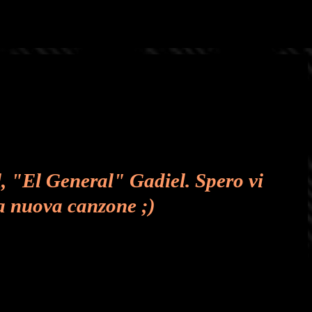
Passa ai contenuti principali
el, "El General" Gadiel. Spero vi
a nuova canzone ;)