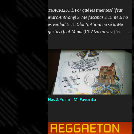
TRACKLIST 1. Por qué les mientes? (feat.
Marc Anthony) 2. Me fascinas 3. Dime si no
es verdad 4. Tu Olor 5. Ahora no sé 6. Me
gustas (feat. Yandel) 7. Alzo mi voz (feat.
Tercel Cielo) 8. El no te lo hace como yo 9.
Llegastes tú 10. ¿Qué ellos pretenden? 11.
Dame la ola (feat. Tito Nieves) [Salsa
Version] 12. Dámelo 13. Dame la ola 14. ¿Por
qué les mientes? (feat. Marc Anthony)
[Radio Version] 15. Digital Booklet – Invicto
----------------------------- Nota:
Album proposto al massimo della qualità in
formato iTunes Plus AAC M4A; comprato su
Nas & Yoshi - Mi Favorita
iTunes e a disposizione vostra per il
download. REGGAETON ITALIA Nosotros
Somos Los Del Momento!