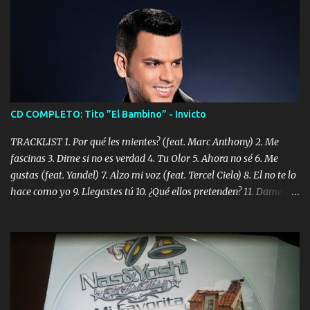
CD COMPLETO: Tito ”El Bambino” - Invicto
TRACKLIST 1. Por qué les mientes? (feat. Marc Anthony) 2. Me
fascinas 3. Dime si no es verdad 4. Tu Olor 5. Ahora no sé 6. Me
gustas (feat. Yandel) 7. Alzo mi voz (feat. Tercel Cielo) 8. El no te lo
hace como yo 9. Llegastes tú 10. ¿Qué ellos pretenden? 11. Dame la
ola (feat. Tito Nieves) [Salsa Version] 12. Dámelo 13. Dame la ola
14. ¿Por qué les mientes? (feat. Marc Anthony) [Radio Version] 15.
Digital Booklet – Invicto ----------------------------- Nota:
Album proposto al massimo della qualità in formato iTunes Plus
AAC M4A; comprato su iTunes e a disposizione vostra per il
download. REGGAETON ITALIA Nosotros Somos Los Del
Momento!