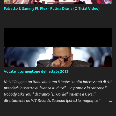
Falsetto & Sammy Ft. Flex - Rutina Diaria (Official Video)
Votate il tormentone dell'estate 2012!
Noi di Reggaeton Italia abbiamo 5 ipotesi molto interessanti di chi
prenderà lo scettro di "Danza Kuduro"... La prima è la canzone "
Nobody Like You " di Franco "El Gorila" insieme a O'Neill
direttamente da WY Records. Seconda ipotesi la magnifica "
Lovumba " di Daddy Yankee. Terza opzione la latin-house " Crazy
People " di Sensato feat. Pitbull & Sak Noel. Numero 4 delle