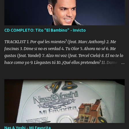
CD COMPLETO: Tito ”El Bambino” - Invicto
TRACKLIST 1. Por qué les mientes? (feat. Marc Anthony) 2. Me
fascinas 3. Dime si no es verdad 4. Tu Olor 5. Ahora no sé 6. Me
gustas (feat. Yandel) 7. Alzo mi voz (feat. Tercel Cielo) 8. El no te lo
hace como yo 9. Llegastes tú 10. ¿Qué ellos pretenden? 11. Dame la
ola (feat. Tito Nieves) [Salsa Version] 12. Dámelo 13. Dame la ola
14. ¿Por qué les mientes? (feat. Marc Anthony) [Radio Version] 15.
Digital Booklet – Invicto ----------------------------- Nota:
Album proposto al massimo della qualità in formato iTunes Plus
AAC M4A; comprato su iTunes e a disposizione vostra per il
download. REGGAETON ITALIA Nosotros Somos Los Del
Momento!
Nas & Yoshi - Mi Favorita