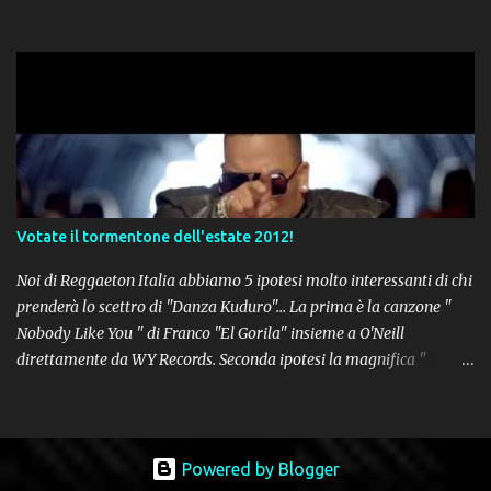
Votate il tormentone dell'estate 2012!
Noi di Reggaeton Italia abbiamo 5 ipotesi molto interessanti di chi
prenderà lo scettro di "Danza Kuduro"... La prima è la canzone "
Nobody Like You " di Franco "El Gorila" insieme a O'Neill
direttamente da WY Records. Seconda ipotesi la magnifica "
Lovumba " di Daddy Yankee. Terza opzione la latin-house " Crazy
People " di Sensato feat. Pitbull & Sak Noel. Numero 4 delle
potenziali hits della prossima estate, " Follow The Leader " del trio
tutto portoricano Wisin & Yandel feat. Jennifer Lopez. Non poteva
Powered by Blogger