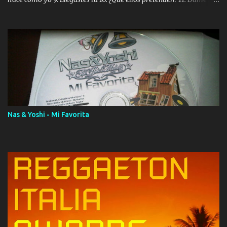
ola (feat. Tito Nieves) [Salsa Version] 12. Dámelo 13. Dame la ola
14. ¿Por qué les mientes? (feat. Marc Anthony) [Radio Version] 15.
Digital Booklet – Invicto ----------------------------- Nota:
Album proposto al massimo della qualità in formato iTunes Plus
AAC M4A; comprato su iTunes e a disposizione vostra per il
download. REGGAETON ITALIA Nosotros Somos Los Del
Momento!
Nas & Yoshi - Mi Favorita