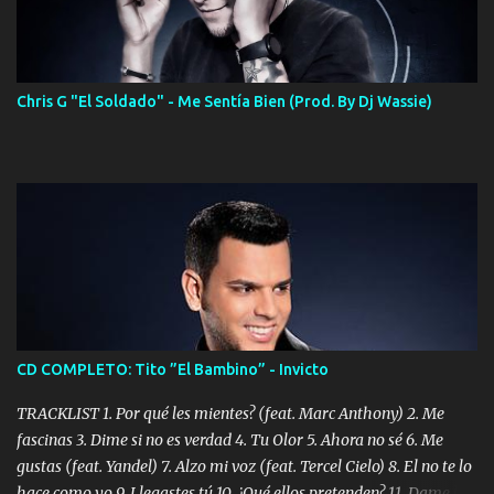
Chris G "El Soldado" - Me Sentía Bien (Prod. By Dj Wassie)
CD COMPLETO: Tito ”El Bambino” - Invicto
TRACKLIST 1. Por qué les mientes? (feat. Marc Anthony) 2. Me
fascinas 3. Dime si no es verdad 4. Tu Olor 5. Ahora no sé 6. Me
gustas (feat. Yandel) 7. Alzo mi voz (feat. Tercel Cielo) 8. El no te lo
hace como yo 9. Llegastes tú 10. ¿Qué ellos pretenden? 11. Dame la