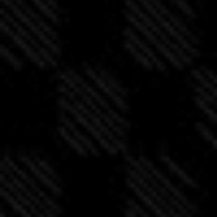
n
t
i