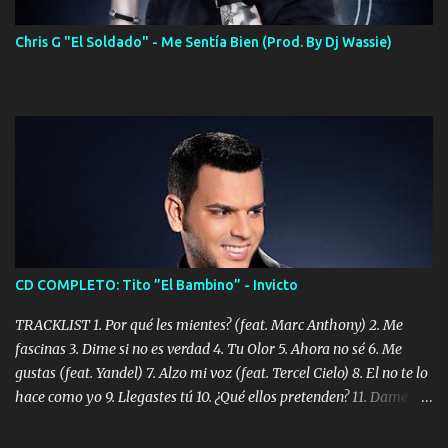
Chris G "El Soldado" - Me Sentía Bien (Prod. By Dj Wassie)
CD COMPLETO: Tito ”El Bambino” - Invicto
TRACKLIST 1. Por qué les mientes? (feat. Marc Anthony) 2. Me
fascinas 3. Dime si no es verdad 4. Tu Olor 5. Ahora no sé 6. Me
gustas (feat. Yandel) 7. Alzo mi voz (feat. Tercel Cielo) 8. El no te lo
hace como yo 9. Llegastes tú 10. ¿Qué ellos pretenden? 11. Dame la
ola (feat. Tito Nieves) [Salsa Version] 12. Dámelo 13. Dame la ola
14. ¿Por qué les mientes? (feat. Marc Anthony) [Radio Version] 15.