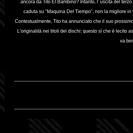
ancora da Tito El Bambino? Intanto, l' uscita del terzo 
caduta su "Maquina Del Tiempo", non la migliore in v
Contestualmente, Tito ha annunciato che il suo prossimo
L'originalità nei titoli dei dischi: questo sì che è lecito 
va be
C
o
m
m
e
n