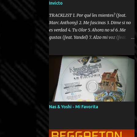
Invicto
TRACKLIST 1. Por qué les mientes? (feat.
Marc Anthony) 2. Me fascinas 3. Dime si no
es verdad 4. Tu Olor 5. Ahora no sé 6. Me
gustas (feat. Yandel) 7. Alzo mi voz (feat.
Tercel Cielo) 8. El no te lo hace como yo 9.
Llegastes tú 10. ¿Qué ellos pretenden? 11.
Dame la ola (feat. Tito Nieves) [Salsa
Version] 12. Dámelo 13. Dame la ola 14. ¿Por
qué les mientes? (feat. Marc Anthony)
[Radio Version] 15. Digital Booklet – Invicto
----------------------------- Nota:
Album proposto al massimo della qualità in
formato iTunes Plus AAC M4A; comprato su
Nas & Yoshi - Mi Favorita
iTunes e a disposizione vostra per il
download. REGGAETON ITALIA Nosotros
Somos Los Del Momento!