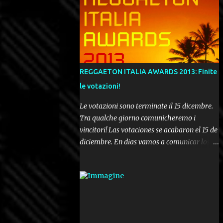
REGGAETON ITALIA AWARDS 2013: Finite
le votazioni!
Le votazioni sono terminate il 15 dicembre.
Tra qualche giorno comunicheremo i
vincitori! Las votaciones se acabaron el 15 de
diciembre. En dias vamos a comunicar los
ganadores! Voting ended december 15th. In a
few days we'll be publishing the results!