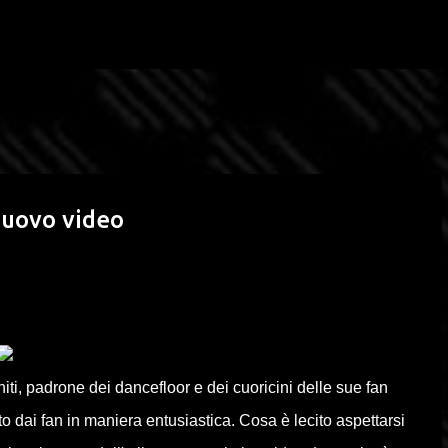
Passa ai contenuti principali
nuovo video
iti, padrone dei dancefloor e dei cuoricini delle sue fan
lto dai fan in maniera entusiastica. Cosa è lecito aspettarsi