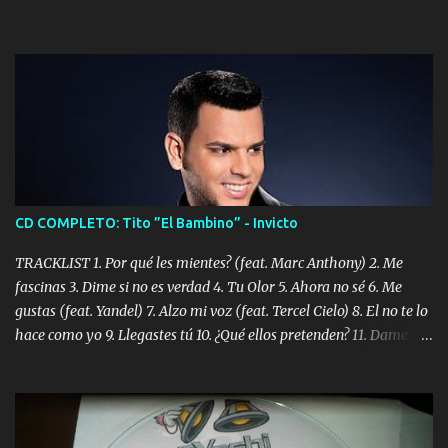
CD COMPLETO: Tito ”El Bambino” - Invicto
TRACKLIST 1. Por qué les mientes? (feat. Marc Anthony) 2. Me
fascinas 3. Dime si no es verdad 4. Tu Olor 5. Ahora no sé 6. Me
gustas (feat. Yandel) 7. Alzo mi voz (feat. Tercel Cielo) 8. El no te lo
hace como yo 9. Llegastes tú 10. ¿Qué ellos pretenden? 11. Dame la
ola (feat. Tito Nieves) [Salsa Version] 12. Dámelo 13. Dame la ola
14. ¿Por qué les mientes? (feat. Marc Anthony) [Radio Version] 15.
Digital Booklet – Invicto ----------------------------- Nota:
Album proposto al massimo della qualità in formato iTunes Plus