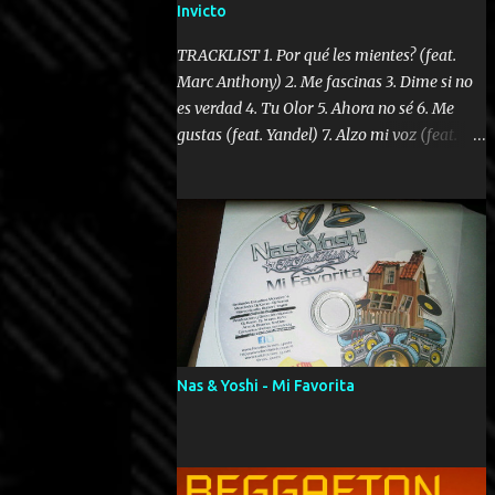
Invicto
TRACKLIST 1. Por qué les mientes? (feat.
Marc Anthony) 2. Me fascinas 3. Dime si no
es verdad 4. Tu Olor 5. Ahora no sé 6. Me
gustas (feat. Yandel) 7. Alzo mi voz (feat.
Tercel Cielo) 8. El no te lo hace como yo 9.
Llegastes tú 10. ¿Qué ellos pretenden? 11.
Dame la ola (feat. Tito Nieves) [Salsa
Version] 12. Dámelo 13. Dame la ola 14. ¿Por
qué les mientes? (feat. Marc Anthony)
[Radio Version] 15. Digital Booklet – Invicto
----------------------------- Nota:
Album proposto al massimo della qualità in
formato iTunes Plus AAC M4A; comprato su
Nas & Yoshi - Mi Favorita
iTunes e a disposizione vostra per il
download. REGGAETON ITALIA Nosotros
Somos Los Del Momento!