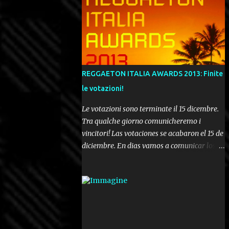
REGGAETON ITALIA AWARDS 2013: Finite
le votazioni!
Le votazioni sono terminate il 15 dicembre.
Tra qualche giorno comunicheremo i
vincitori! Las votaciones se acabaron el 15 de
diciembre. En dias vamos a comunicar los
ganadores! Voting ended december 15th. In a
few days we'll be publishing the results!