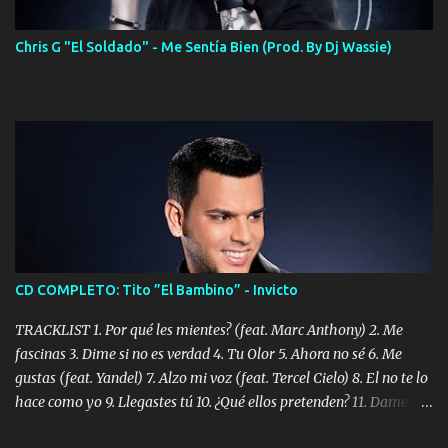
Chris G "El Soldado" - Me Sentía Bien (Prod. By Dj Wassie)
CD COMPLETO: Tito ”El Bambino” - Invicto
TRACKLIST 1. Por qué les mientes? (feat. Marc Anthony) 2. Me
fascinas 3. Dime si no es verdad 4. Tu Olor 5. Ahora no sé 6. Me
gustas (feat. Yandel) 7. Alzo mi voz (feat. Tercel Cielo) 8. El no te lo
hace como yo 9. Llegastes tú 10. ¿Qué ellos pretenden? 11. Dame la
ola (feat. Tito Nieves) [Salsa Version] 12. Dámelo 13. Dame la ola