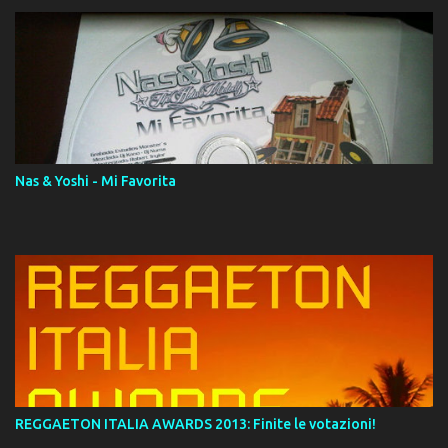
14. ¿Por qué les mientes? (feat. Marc Anthony) [Radio Version] 15.
Digital Booklet – Invicto ----------------------------- Nota:
Album proposto al massimo della qualità in formato iTunes Plus
AAC M4A; comprato su iTunes e a disposizione vostra per il
download. REGGAETON ITALIA Nosotros Somos Los Del
Momento!
Nas & Yoshi - Mi Favorita
REGGAETON ITALIA AWARDS 2013: Finite le votazioni!