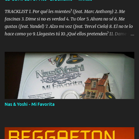
TRACKLIST 1. Por qué les mientes? (feat. Marc Anthony) 2. Me
fascinas 3. Dime si no es verdad 4. Tu Olor 5. Ahora no sé 6. Me
gustas (feat. Yandel) 7. Alzo mi voz (feat. Tercel Cielo) 8. El no te lo
hace como yo 9. Llegastes tú 10. ¿Qué ellos pretenden? 11. Dame la
ola (feat. Tito Nieves) [Salsa Version] 12. Dámelo 13. Dame la ola
14. ¿Por qué les mientes? (feat. Marc Anthony) [Radio Version] 15.
Digital Booklet – Invicto ----------------------------- Nota:
Album proposto al massimo della qualità in formato iTunes Plus
AAC M4A; comprato su iTunes e a disposizione vostra per il
download. REGGAETON ITALIA Nosotros Somos Los Del
Momento!
Nas & Yoshi - Mi Favorita