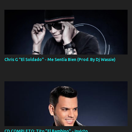
Chris G "El Soldado" - Me Sentía Bien (Prod. By Dj Wassie)
CD COMPLETO: Tito ”El Bambino” - Invicto