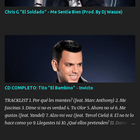
Chris G "El Soldado" - Me Sentía Bien (Prod. By Dj Wassie)
CD COMPLETO: Tito ”El Bambino” - Invicto
TRACKLIST 1. Por qué les mientes? (feat. Marc Anthony) 2. Me
fascinas 3. Dime si no es verdad 4. Tu Olor 5. Ahora no sé 6. Me
gustas (feat. Yandel) 7. Alzo mi voz (feat. Tercel Cielo) 8. El no te lo
hace como yo 9. Llegastes tú 10. ¿Qué ellos pretenden? 11. Dame la
ola (feat. Tito Nieves) [Salsa Version] 12. Dámelo 13. Dame la ola
14. ¿Por qué les mientes? (feat. Marc Anthony) [Radio Version] 15.