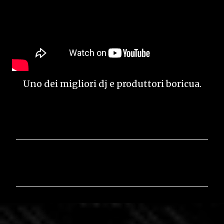
Uno dei migliori dj e produttori boricua.
C
o
m
m
e