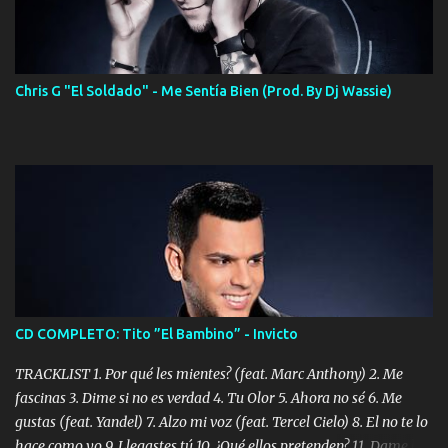
Chris G "El Soldado" - Me Sentía Bien (Prod. By Dj Wassie)
CD COMPLETO: Tito ”El Bambino” - Invicto
TRACKLIST 1. Por qué les mientes? (feat. Marc Anthony) 2. Me
fascinas 3. Dime si no es verdad 4. Tu Olor 5. Ahora no sé 6. Me
gustas (feat. Yandel) 7. Alzo mi voz (feat. Tercel Cielo) 8. El no te lo
hace como yo 9. Llegastes tú 10. ¿Qué ellos pretenden? 11. Dame la