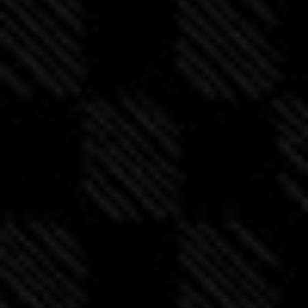
n
t
i