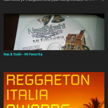
ola (feat. Tito Nieves) [Salsa Version] 12. Dámelo 13. Dame la ola
14. ¿Por qué les mientes? (feat. Marc Anthony) [Radio Version] 15.
Digital Booklet – Invicto ----------------------------- Nota:
Album proposto al massimo della qualità in formato iTunes Plus
AAC M4A; comprato su iTunes e a disposizione vostra per il
download. REGGAETON ITALIA Nosotros Somos Los Del
Momento!
Nas & Yoshi - Mi Favorita