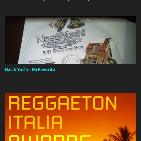
ola (feat. Tito Nieves) [Salsa Version] 12. Dámelo 13. Dame la ola
14. ¿Por qué les mientes? (feat. Marc Anthony) [Radio Version] 15.
Digital Booklet – Invicto ----------------------------- Nota:
Album proposto al massimo della qualità in formato iTunes Plus
AAC M4A; comprato su iTunes e a disposizione vostra per il
download. REGGAETON ITALIA Nosotros Somos Los Del
Momento!
Nas & Yoshi - Mi Favorita