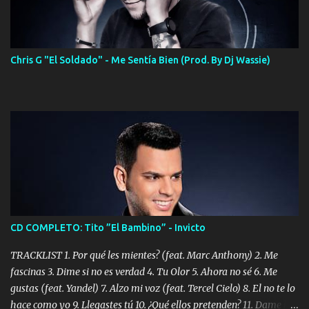
Chris G "El Soldado" - Me Sentía Bien (Prod. By Dj Wassie)
CD COMPLETO: Tito ”El Bambino” - Invicto
TRACKLIST 1. Por qué les mientes? (feat. Marc Anthony) 2. Me
fascinas 3. Dime si no es verdad 4. Tu Olor 5. Ahora no sé 6. Me
gustas (feat. Yandel) 7. Alzo mi voz (feat. Tercel Cielo) 8. El no te lo
hace como yo 9. Llegastes tú 10. ¿Qué ellos pretenden? 11. Dame la