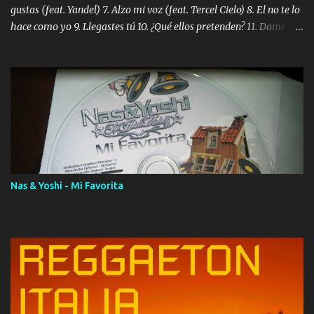
gustas (feat. Yandel) 7. Alzo mi voz (feat. Tercel Cielo) 8. El no te lo
hace como yo 9. Llegastes tú 10. ¿Qué ellos pretenden? 11. Dame la
ola (feat. Tito Nieves) [Salsa Version] 12. Dámelo 13. Dame la ola
14. ¿Por qué les mientes? (feat. Marc Anthony) [Radio Version] 15.
Digital Booklet – Invicto ----------------------------- Nota:
Album proposto al massimo della qualità in formato iTunes Plus
AAC M4A; comprato su iTunes e a disposizione vostra per il
download. REGGAETON ITALIA Nosotros Somos Los Del
Momento!
Nas & Yoshi - Mi Favorita