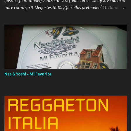
gustas (feat. Yandel) 7. Alzo mi voz (feat. Tercel Cielo) 8. El no te lo
hace como yo 9. Llegastes tú 10. ¿Qué ellos pretenden? 11. Dame la
ola (feat. Tito Nieves) [Salsa Version] 12. Dámelo 13. Dame la ola
14. ¿Por qué les mientes? (feat. Marc Anthony) [Radio Version] 15.
Digital Booklet – Invicto ----------------------------- Nota:
Album proposto al massimo della qualità in formato iTunes Plus
AAC M4A; comprato su iTunes e a disposizione vostra per il
download. REGGAETON ITALIA Nosotros Somos Los Del
Momento!
Nas & Yoshi - Mi Favorita