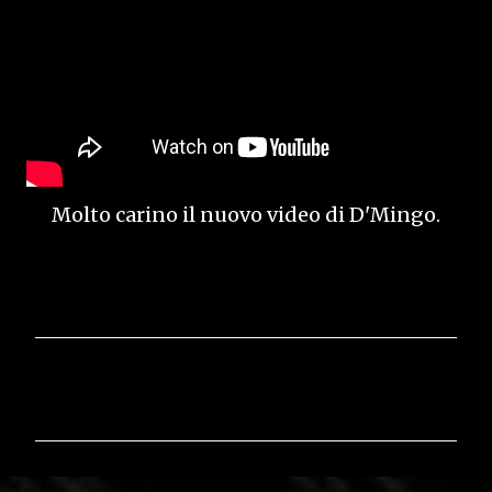
Molto carino il nuovo video di D'Mingo.
C
o
m
m