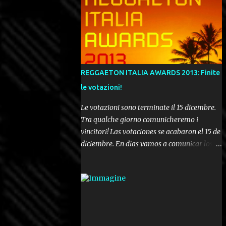
REGGAETON ITALIA AWARDS 2013: Finite
le votazioni!
Le votazioni sono terminate il 15 dicembre.
Tra qualche giorno comunicheremo i
vincitori! Las votaciones se acabaron el 15 de
diciembre. En dias vamos a comunicar los
ganadores! Voting ended december 15th. In a
few days we'll be publishing the results!