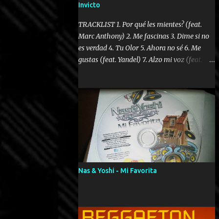
Invicto
TRACKLIST 1. Por qué les mientes? (feat.
Marc Anthony) 2. Me fascinas 3. Dime si no
es verdad 4. Tu Olor 5. Ahora no sé 6. Me
gustas (feat. Yandel) 7. Alzo mi voz (feat.
Tercel Cielo) 8. El no te lo hace como yo 9.
Llegastes tú 10. ¿Qué ellos pretenden? 11.
Dame la ola (feat. Tito Nieves) [Salsa
Version] 12. Dámelo 13. Dame la ola 14. ¿Por
qué les mientes? (feat. Marc Anthony)
[Radio Version] 15. Digital Booklet – Invicto
----------------------------- Nota:
Album proposto al massimo della qualità in
formato iTunes Plus AAC M4A; comprato su
Nas & Yoshi - Mi Favorita
iTunes e a disposizione vostra per il
download. REGGAETON ITALIA Nosotros
Somos Los Del Momento!