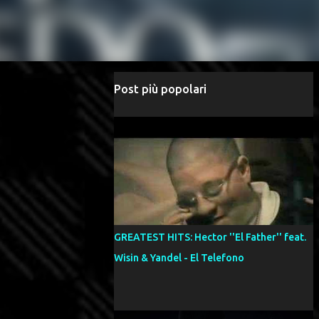
Post più popolari
GREATEST HITS: Hector ''El Father'' feat.
Wisin & Yandel - El Telefono