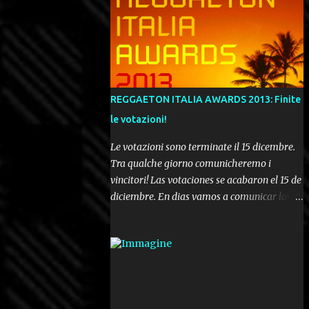
REGGAETON ITALIA AWARDS 2013: Finite
le votazioni!
Le votazioni sono terminate il 15 dicembre.
Tra qualche giorno comunicheremo i
vincitori! Las votaciones se acabaron el 15 de
diciembre. En dias vamos a comunicar los
ganadores! Voting ended december 15th. In a
few days we'll be publishing the results!