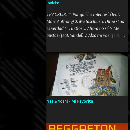
Invicto
TRACKLIST 1. Por qué les mientes? (feat.
Marc Anthony) 2. Me fascinas 3. Dime si no
es verdad 4. Tu Olor 5. Ahora no sé 6. Me
gustas (feat. Yandel) 7. Alzo mi voz (feat.
Tercel Cielo) 8. El no te lo hace como yo 9.
Llegastes tú 10. ¿Qué ellos pretenden? 11.
Dame la ola (feat. Tito Nieves) [Salsa
Version] 12. Dámelo 13. Dame la ola 14. ¿Por
qué les mientes? (feat. Marc Anthony)
[Radio Version] 15. Digital Booklet – Invicto
----------------------------- Nota:
Album proposto al massimo della qualità in
formato iTunes Plus AAC M4A; comprato su
Nas & Yoshi - Mi Favorita
iTunes e a disposizione vostra per il
download. REGGAETON ITALIA Nosotros
Somos Los Del Momento!