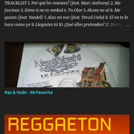
TRACKLIST 1. Por qué les mientes? (feat. Marc Anthony) 2. Me
fascinas 3. Dime si no es verdad 4. Tu Olor 5. Ahora no sé 6. Me
gustas (feat. Yandel) 7. Alzo mi voz (feat. Tercel Cielo) 8. El no te lo
hace como yo 9. Llegastes tú 10. ¿Qué ellos pretenden? 11. Dame la
ola (feat. Tito Nieves) [Salsa Version] 12. Dámelo 13. Dame la ola
14. ¿Por qué les mientes? (feat. Marc Anthony) [Radio Version] 15.
Digital Booklet – Invicto ----------------------------- Nota:
Album proposto al massimo della qualità in formato iTunes Plus
AAC M4A; comprato su iTunes e a disposizione vostra per il
download. REGGAETON ITALIA Nosotros Somos Los Del
Momento!
Nas & Yoshi - Mi Favorita