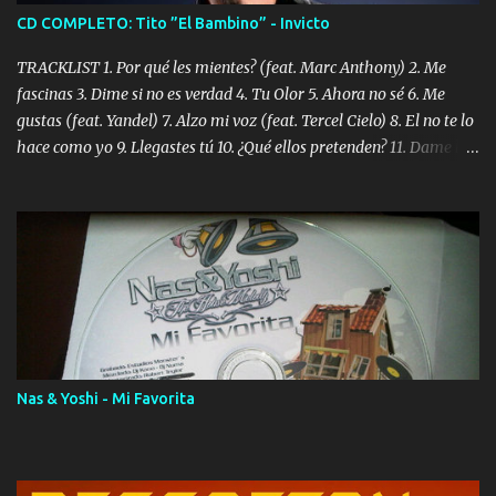
CD COMPLETO: Tito ”El Bambino” - Invicto
TRACKLIST 1. Por qué les mientes? (feat. Marc Anthony) 2. Me
fascinas 3. Dime si no es verdad 4. Tu Olor 5. Ahora no sé 6. Me
gustas (feat. Yandel) 7. Alzo mi voz (feat. Tercel Cielo) 8. El no te lo
hace como yo 9. Llegastes tú 10. ¿Qué ellos pretenden? 11. Dame la
ola (feat. Tito Nieves) [Salsa Version] 12. Dámelo 13. Dame la ola
14. ¿Por qué les mientes? (feat. Marc Anthony) [Radio Version] 15.
Digital Booklet – Invicto ----------------------------- Nota:
Album proposto al massimo della qualità in formato iTunes Plus
AAC M4A; comprato su iTunes e a disposizione vostra per il
download. REGGAETON ITALIA Nosotros Somos Los Del
Momento!
Nas & Yoshi - Mi Favorita