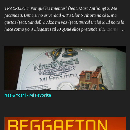
TRACKLIST 1. Por qué les mientes? (feat. Marc Anthony) 2. Me
fascinas 3. Dime si no es verdad 4. Tu Olor 5. Ahora no sé 6. Me
gustas (feat. Yandel) 7. Alzo mi voz (feat. Tercel Cielo) 8. El no te lo
hace como yo 9. Llegastes tú 10. ¿Qué ellos pretenden? 11. Dame la
ola (feat. Tito Nieves) [Salsa Version] 12. Dámelo 13. Dame la ola
14. ¿Por qué les mientes? (feat. Marc Anthony) [Radio Version] 15.
Digital Booklet – Invicto ----------------------------- Nota:
Album proposto al massimo della qualità in formato iTunes Plus
AAC M4A; comprato su iTunes e a disposizione vostra per il
download. REGGAETON ITALIA Nosotros Somos Los Del
Momento!
Nas & Yoshi - Mi Favorita