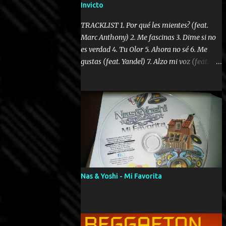
Invicto
TRACKLIST 1. Por qué les mientes? (feat.
Marc Anthony) 2. Me fascinas 3. Dime si no
es verdad 4. Tu Olor 5. Ahora no sé 6. Me
gustas (feat. Yandel) 7. Alzo mi voz (feat.
Tercel Cielo) 8. El no te lo hace como yo 9.
Llegastes tú 10. ¿Qué ellos pretenden? 11.
Dame la ola (feat. Tito Nieves) [Salsa
Version] 12. Dámelo 13. Dame la ola 14. ¿Por
qué les mientes? (feat. Marc Anthony)
[Radio Version] 15. Digital Booklet – Invicto
----------------------------- Nota:
Album proposto al massimo della qualità in
formato iTunes Plus AAC M4A; comprato su
Nas & Yoshi - Mi Favorita
iTunes e a disposizione vostra per il
download. REGGAETON ITALIA Nosotros
Somos Los Del Momento!