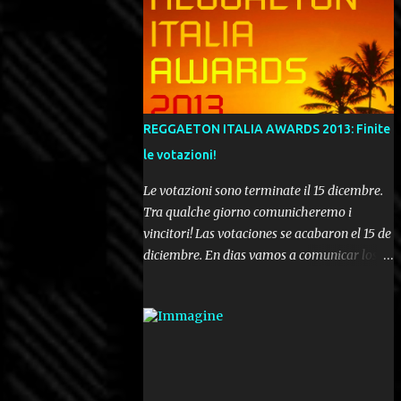
REGGAETON ITALIA AWARDS 2013: Finite
le votazioni!
Le votazioni sono terminate il 15 dicembre.
Tra qualche giorno comunicheremo i
vincitori! Las votaciones se acabaron el 15 de
diciembre. En dias vamos a comunicar los
ganadores! Voting ended december 15th. In a
few days we'll be publishing the results!