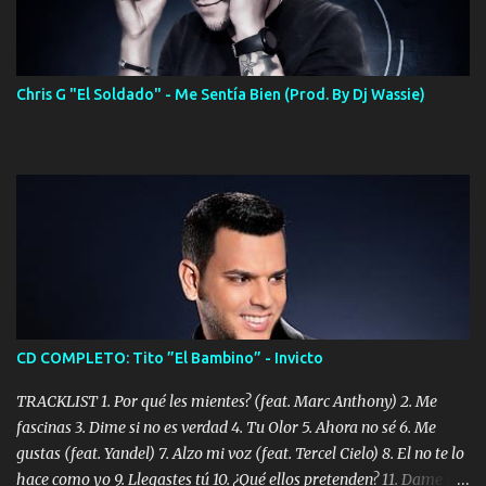
Chris G "El Soldado" - Me Sentía Bien (Prod. By Dj Wassie)
CD COMPLETO: Tito ”El Bambino” - Invicto
TRACKLIST 1. Por qué les mientes? (feat. Marc Anthony) 2. Me
fascinas 3. Dime si no es verdad 4. Tu Olor 5. Ahora no sé 6. Me
gustas (feat. Yandel) 7. Alzo mi voz (feat. Tercel Cielo) 8. El no te lo
hace como yo 9. Llegastes tú 10. ¿Qué ellos pretenden? 11. Dame la