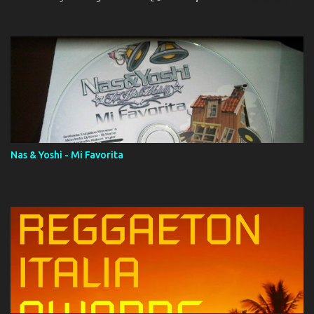
ola (feat. Tito Nieves) [Salsa Version] 12. Dámelo 13. Dame la ola
14. ¿Por qué les mientes? (feat. Marc Anthony) [Radio Version] 15.
Digital Booklet – Invicto ----------------------------- Nota:
Album proposto al massimo della qualità in formato iTunes Plus
AAC M4A; comprato su iTunes e a disposizione vostra per il
download. REGGAETON ITALIA Nosotros Somos Los Del
Momento!
Nas & Yoshi - Mi Favorita