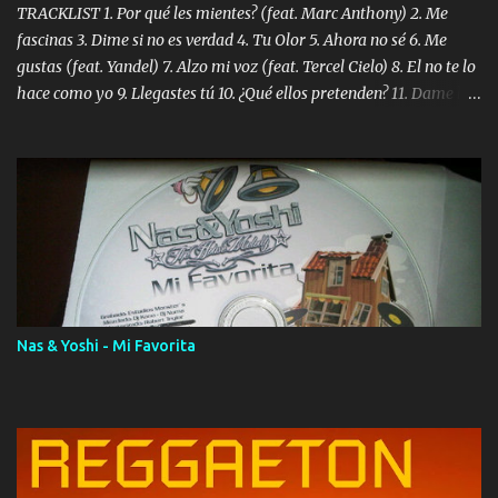
TRACKLIST 1. Por qué les mientes? (feat. Marc Anthony) 2. Me
fascinas 3. Dime si no es verdad 4. Tu Olor 5. Ahora no sé 6. Me
gustas (feat. Yandel) 7. Alzo mi voz (feat. Tercel Cielo) 8. El no te lo
hace como yo 9. Llegastes tú 10. ¿Qué ellos pretenden? 11. Dame la
ola (feat. Tito Nieves) [Salsa Version] 12. Dámelo 13. Dame la ola
14. ¿Por qué les mientes? (feat. Marc Anthony) [Radio Version] 15.
Digital Booklet – Invicto ----------------------------- Nota:
Album proposto al massimo della qualità in formato iTunes Plus
AAC M4A; comprato su iTunes e a disposizione vostra per il
download. REGGAETON ITALIA Nosotros Somos Los Del
Momento!
Nas & Yoshi - Mi Favorita