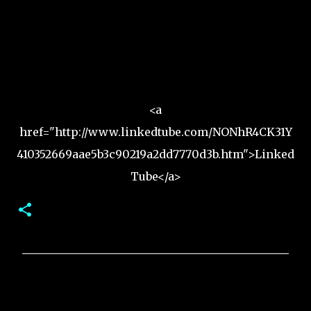
<a
href="http://www.linkedtube.com/NONhR4CK31Y
410352669aae5b3c90219a2dd7770d3b.htm">Linked
Tube</a>
C
o