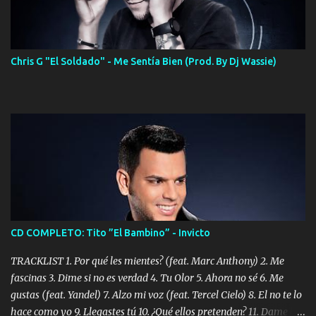
Chris G "El Soldado" - Me Sentía Bien (Prod. By Dj Wassie)
CD COMPLETO: Tito ”El Bambino” - Invicto
TRACKLIST 1. Por qué les mientes? (feat. Marc Anthony) 2. Me
fascinas 3. Dime si no es verdad 4. Tu Olor 5. Ahora no sé 6. Me
gustas (feat. Yandel) 7. Alzo mi voz (feat. Tercel Cielo) 8. El no te lo
hace como yo 9. Llegastes tú 10. ¿Qué ellos pretenden? 11. Dame la