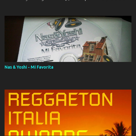
ola (feat. Tito Nieves) [Salsa Version] 12. Dámelo 13. Dame la ola
14. ¿Por qué les mientes? (feat. Marc Anthony) [Radio Version] 15.
Digital Booklet – Invicto ----------------------------- Nota:
Album proposto al massimo della qualità in formato iTunes Plus
AAC M4A; comprato su iTunes e a disposizione vostra per il
download. REGGAETON ITALIA Nosotros Somos Los Del
Momento!
Nas & Yoshi - Mi Favorita