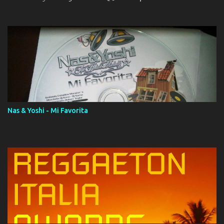
ola (feat. Tito Nieves) [Salsa Version] 12. Dámelo 13. Dame la ola
14. ¿Por qué les mientes? (feat. Marc Anthony) [Radio Version] 15.
Digital Booklet – Invicto ----------------------------- Nota:
Album proposto al massimo della qualità in formato iTunes Plus
AAC M4A; comprato su iTunes e a disposizione vostra per il
download. REGGAETON ITALIA Nosotros Somos Los Del
Momento!
Nas & Yoshi - Mi Favorita