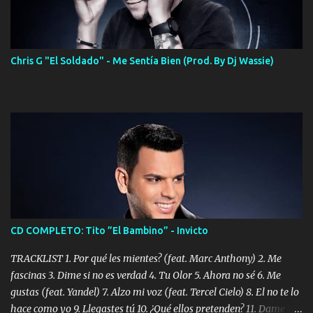
Chris G "El Soldado" - Me Sentía Bien (Prod. By Dj Wassie)
CD COMPLETO: Tito ”El Bambino” - Invicto
TRACKLIST 1. Por qué les mientes? (feat. Marc Anthony) 2. Me
fascinas 3. Dime si no es verdad 4. Tu Olor 5. Ahora no sé 6. Me
gustas (feat. Yandel) 7. Alzo mi voz (feat. Tercel Cielo) 8. El no te lo
hace como yo 9. Llegastes tú 10. ¿Qué ellos pretenden? 11. Dame la