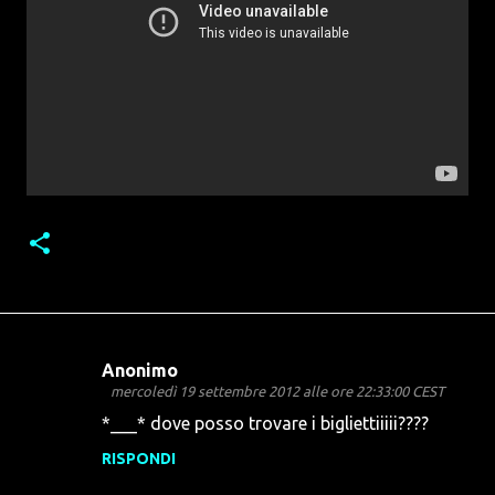
Anonimo
C
mercoledì 19 settembre 2012 alle ore 22:33:00 CEST
o
*___* dove posso trovare i bigliettiiiii????
m
RISPONDI
m