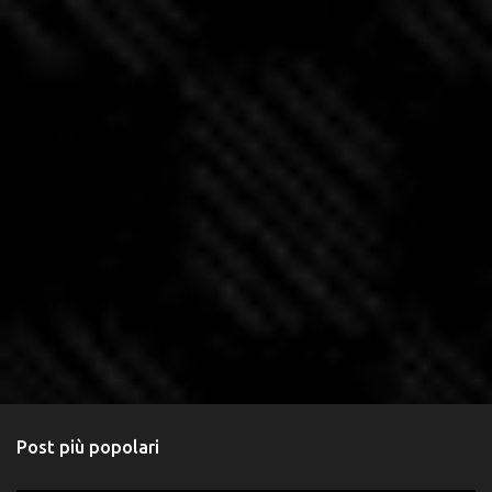
m
m
e
n
t
o
Post più popolari