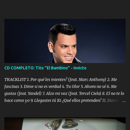
CD COMPLETO: Tito ”El Bambino” - Invicto
TRACKLIST 1. Por qué les mientes? (feat. Marc Anthony) 2. Me
fascinas 3. Dime si no es verdad 4. Tu Olor 5. Ahora no sé 6. Me
gustas (feat. Yandel) 7. Alzo mi voz (feat. Tercel Cielo) 8. El no te lo
hace como yo 9. Llegastes tú 10. ¿Qué ellos pretenden? 11. Dame la
ola (feat. Tito Nieves) [Salsa Version] 12. Dámelo 13. Dame la ola
14. ¿Por qué les mientes? (feat. Marc Anthony) [Radio Version] 15.
Digital Booklet – Invicto ----------------------------- Nota:
Album proposto al massimo della qualità in formato iTunes Plus