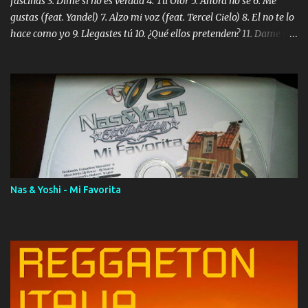
fascinas 3. Dime si no es verdad 4. Tu Olor 5. Ahora no sé 6. Me
gustas (feat. Yandel) 7. Alzo mi voz (feat. Tercel Cielo) 8. El no te lo
hace como yo 9. Llegastes tú 10. ¿Qué ellos pretenden? 11. Dame la
ola (feat. Tito Nieves) [Salsa Version] 12. Dámelo 13. Dame la ola
14. ¿Por qué les mientes? (feat. Marc Anthony) [Radio Version] 15.
Digital Booklet – Invicto ----------------------------- Nota:
Album proposto al massimo della qualità in formato iTunes Plus
AAC M4A; comprato su iTunes e a disposizione vostra per il
download. REGGAETON ITALIA Nosotros Somos Los Del
Momento!
Nas & Yoshi - Mi Favorita