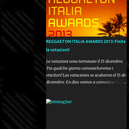
REGGAETON ITALIA AWARDS 2013: Finite
le votazioni!
Le votazioni sono terminate il 15 dicembre.
Tra qualche giorno comunicheremo i
vincitori! Las votaciones se acabaron el 15 de
diciembre. En dias vamos a comunicar los
ganadores! Voting ended december 15th. In a
few days we'll be publishing the results!