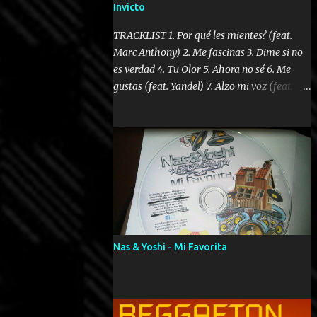
Invicto
TRACKLIST 1. Por qué les mientes? (feat.
Marc Anthony) 2. Me fascinas 3. Dime si no
es verdad 4. Tu Olor 5. Ahora no sé 6. Me
gustas (feat. Yandel) 7. Alzo mi voz (feat.
Tercel Cielo) 8. El no te lo hace como yo 9.
Llegastes tú 10. ¿Qué ellos pretenden? 11.
Dame la ola (feat. Tito Nieves) [Salsa
Version] 12. Dámelo 13. Dame la ola 14. ¿Por
qué les mientes? (feat. Marc Anthony)
[Radio Version] 15. Digital Booklet – Invicto
----------------------------- Nota:
Album proposto al massimo della qualità in
formato iTunes Plus AAC M4A; comprato su
Nas & Yoshi - Mi Favorita
iTunes e a disposizione vostra per il
download. REGGAETON ITALIA Nosotros
Somos Los Del Momento!