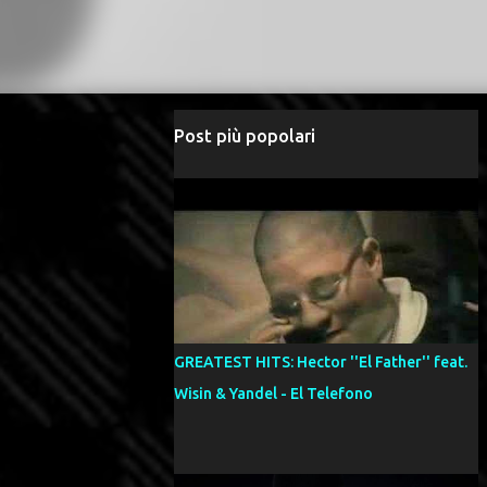
Post più popolari
GREATEST HITS: Hector ''El Father'' feat.
Wisin & Yandel - El Telefono