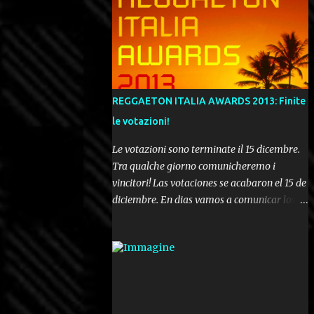
REGGAETON ITALIA AWARDS 2013: Finite
le votazioni!
Le votazioni sono terminate il 15 dicembre.
Tra qualche giorno comunicheremo i
vincitori! Las votaciones se acabaron el 15 de
diciembre. En dias vamos a comunicar los
ganadores! Voting ended december 15th. In a
few days we'll be publishing the results!