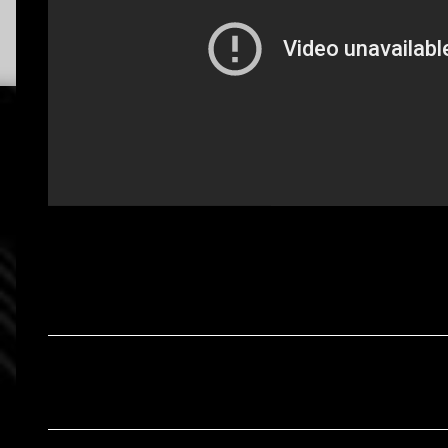
C
o
m