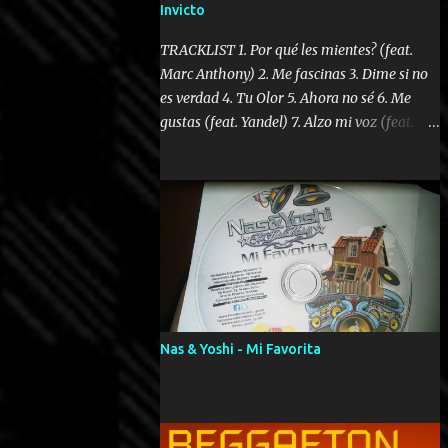
Invicto
TRACKLIST 1. Por qué les mientes? (feat.
Marc Anthony) 2. Me fascinas 3. Dime si no
es verdad 4. Tu Olor 5. Ahora no sé 6. Me
gustas (feat. Yandel) 7. Alzo mi voz (feat.
Tercel Cielo) 8. El no te lo hace como yo 9.
Llegastes tú 10. ¿Qué ellos pretenden? 11.
Dame la ola (feat. Tito Nieves) [Salsa
Version] 12. Dámelo 13. Dame la ola 14. ¿Por
qué les mientes? (feat. Marc Anthony)
[Radio Version] 15. Digital Booklet – Invicto
----------------------------- Nota:
Album proposto al massimo della qualità in
formato iTunes Plus AAC M4A; comprato su
Nas & Yoshi - Mi Favorita
iTunes e a disposizione vostra per il
download. REGGAETON ITALIA Nosotros
Somos Los Del Momento!