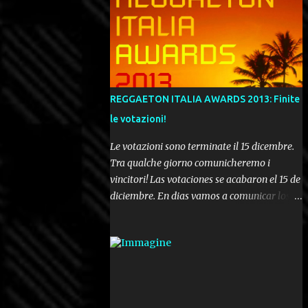
REGGAETON ITALIA AWARDS 2013: Finite
le votazioni!
Le votazioni sono terminate il 15 dicembre.
Tra qualche giorno comunicheremo i
vincitori! Las votaciones se acabaron el 15 de
diciembre. En dias vamos a comunicar los
ganadores! Voting ended december 15th. In a
few days we'll be publishing the results!