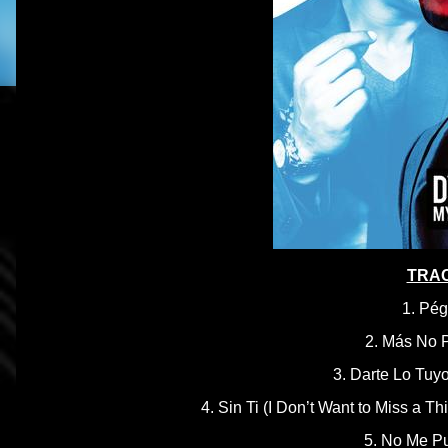
TRAC
1. Pé
2. Más No 
3. Darte Lo Tuy
4. Sin Ti (I Don’t Want to Miss a Th
5. No Me P