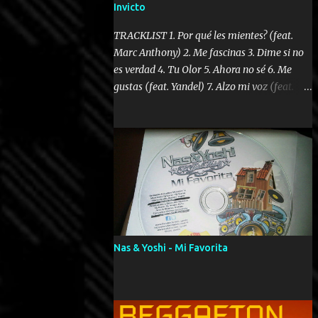
Invicto
TRACKLIST 1. Por qué les mientes? (feat.
Marc Anthony) 2. Me fascinas 3. Dime si no
es verdad 4. Tu Olor 5. Ahora no sé 6. Me
gustas (feat. Yandel) 7. Alzo mi voz (feat.
Tercel Cielo) 8. El no te lo hace como yo 9.
Llegastes tú 10. ¿Qué ellos pretenden? 11.
Dame la ola (feat. Tito Nieves) [Salsa
Version] 12. Dámelo 13. Dame la ola 14. ¿Por
qué les mientes? (feat. Marc Anthony)
[Radio Version] 15. Digital Booklet – Invicto
----------------------------- Nota:
Album proposto al massimo della qualità in
formato iTunes Plus AAC M4A; comprato su
Nas & Yoshi - Mi Favorita
iTunes e a disposizione vostra per il
download. REGGAETON ITALIA Nosotros
Somos Los Del Momento!