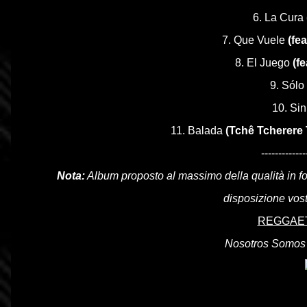
6. La
Cura
7. Que Vuele
(fea
8. El Juego
(f
9. Sólo
10. Si
11. Balada
(Tchê Tcherere
-------------
Nota:
Album proposto al massimo della qualità in 
disposizione vost
REGGAET
Nosotros Somos