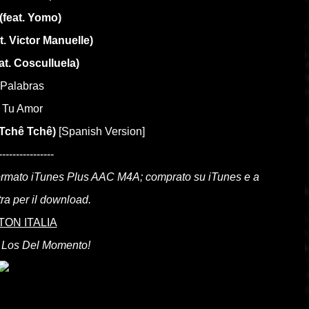
(feat. Yomo)
t. Victor Manuelle)
eat. Cosculluela)
 Palabras
n Tu Amor
 Tchê Tchê)
[Spanish Version]
----------------
formato iTunes Plus AAC M4A; comprato su iTunes e a
ra per il download.
ON ITALIA
 Los Del Momento!