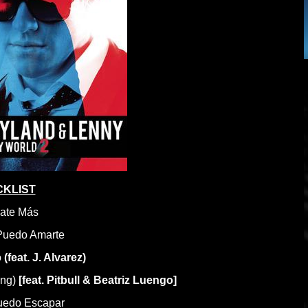
KLIST
gate Más
Puedo Amarte
o
(feat. J. Alvarez)
ing)
[feat. Pitbull & Beatriz Luengo]
uedo Escapar