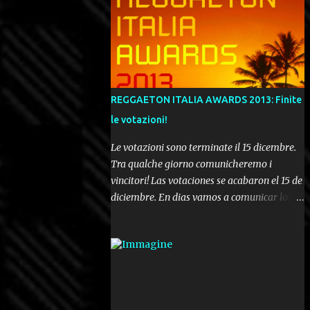
REGGAETON ITALIA AWARDS 2013: Finite
le votazioni!
Le votazioni sono terminate il 15 dicembre.
Tra qualche giorno comunicheremo i
vincitori! Las votaciones se acabaron el 15 de
diciembre. En dias vamos a comunicar los
ganadores! Voting ended december 15th. In a
few days we'll be publishing the results!