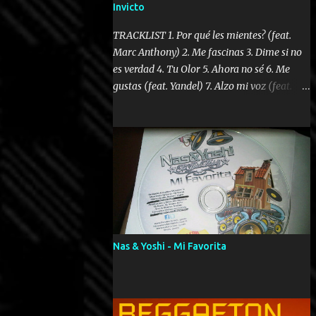
Invicto
TRACKLIST 1. Por qué les mientes? (feat.
Marc Anthony) 2. Me fascinas 3. Dime si no
es verdad 4. Tu Olor 5. Ahora no sé 6. Me
gustas (feat. Yandel) 7. Alzo mi voz (feat.
Tercel Cielo) 8. El no te lo hace como yo 9.
Llegastes tú 10. ¿Qué ellos pretenden? 11.
Dame la ola (feat. Tito Nieves) [Salsa
Version] 12. Dámelo 13. Dame la ola 14. ¿Por
qué les mientes? (feat. Marc Anthony)
[Radio Version] 15. Digital Booklet – Invicto
----------------------------- Nota:
Album proposto al massimo della qualità in
formato iTunes Plus AAC M4A; comprato su
Nas & Yoshi - Mi Favorita
iTunes e a disposizione vostra per il
download. REGGAETON ITALIA Nosotros
Somos Los Del Momento!