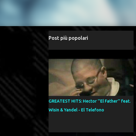
Post più popolari
GREATEST HITS: Hector ''El Father'' feat.
Wisin & Yandel - El Telefono