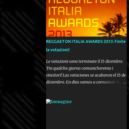
REGGAETON ITALIA AWARDS 2013: Finite
le votazioni!
Le votazioni sono terminate il 15 dicembre.
Tra qualche giorno comunicheremo i
vincitori! Las votaciones se acabaron el 15 de
diciembre. En dias vamos a comunicar los
ganadores! Voting ended december 15th. In a
few days we'll be publishing the results!