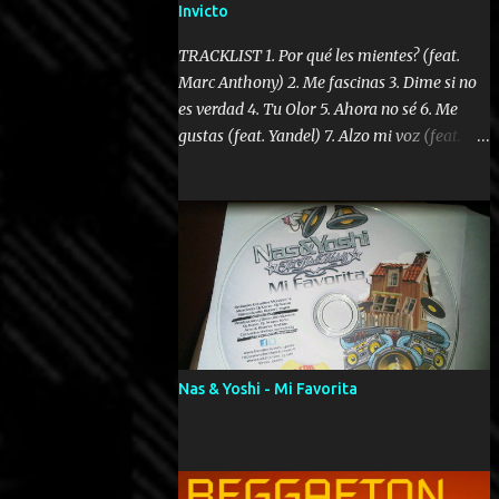
Invicto
TRACKLIST 1. Por qué les mientes? (feat.
Marc Anthony) 2. Me fascinas 3. Dime si no
es verdad 4. Tu Olor 5. Ahora no sé 6. Me
gustas (feat. Yandel) 7. Alzo mi voz (feat.
Tercel Cielo) 8. El no te lo hace como yo 9.
Llegastes tú 10. ¿Qué ellos pretenden? 11.
Dame la ola (feat. Tito Nieves) [Salsa
Version] 12. Dámelo 13. Dame la ola 14. ¿Por
qué les mientes? (feat. Marc Anthony)
[Radio Version] 15. Digital Booklet – Invicto
----------------------------- Nota:
Album proposto al massimo della qualità in
formato iTunes Plus AAC M4A; comprato su
Nas & Yoshi - Mi Favorita
iTunes e a disposizione vostra per il
download. REGGAETON ITALIA Nosotros
Somos Los Del Momento!