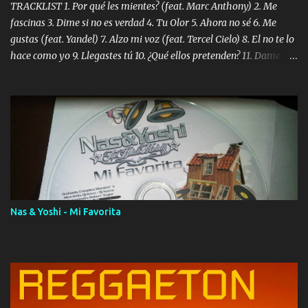
TRACKLIST 1. Por qué les mientes? (feat. Marc Anthony) 2. Me
fascinas 3. Dime si no es verdad 4. Tu Olor 5. Ahora no sé 6. Me
gustas (feat. Yandel) 7. Alzo mi voz (feat. Tercel Cielo) 8. El no te lo
hace como yo 9. Llegastes tú 10. ¿Qué ellos pretenden? 11. Dame la
ola (feat. Tito Nieves) [Salsa Version] 12. Dámelo 13. Dame la ola
14. ¿Por qué les mientes? (feat. Marc Anthony) [Radio Version] 15.
Digital Booklet – Invicto ----------------------------- Nota:
Album proposto al massimo della qualità in formato iTunes Plus
AAC M4A; comprato su iTunes e a disposizione vostra per il
download. REGGAETON ITALIA Nosotros Somos Los Del
Momento!
Nas & Yoshi - Mi Favorita