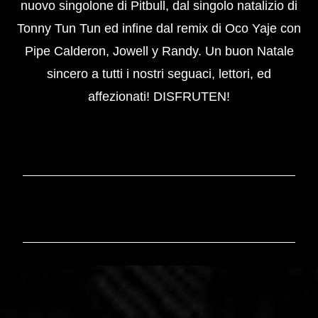
nuovo singolone di Pitbull, dal singolo natalizio di
Tonny Tun Tun ed infine dal remix di Oco Yaje con
Pipe Calderon, Jowell y Randy. Un buon Natale
sincero a tutti i nostri seguaci, lettori, ed
affezionati! DISFRUTEN!
C
o
m
m
e
n
t