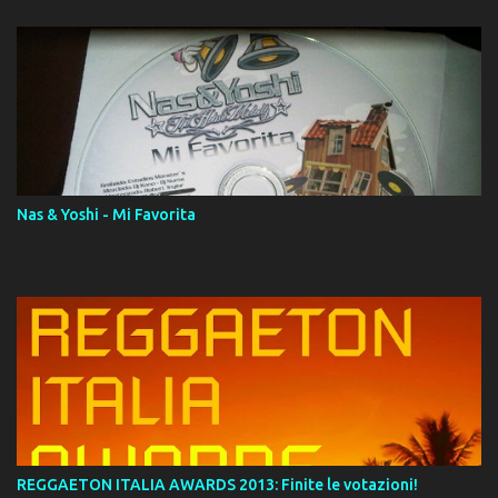
14. ¿Por qué les mientes? (feat. Marc Anthony) [Radio Version] 15.
Digital Booklet – Invicto ----------------------------- Nota:
Album proposto al massimo della qualità in formato iTunes Plus
AAC M4A; comprato su iTunes e a disposizione vostra per il
download. REGGAETON ITALIA Nosotros Somos Los Del
Momento!
Nas & Yoshi - Mi Favorita
REGGAETON ITALIA AWARDS 2013: Finite le votazioni!