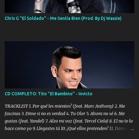
Chris G "El Soldado" - Me Sentía Bien (Prod. By Dj Wassie)
CD COMPLETO: Tito ”El Bambino” - Invicto
TRACKLIST 1. Por qué les mientes? (feat. Marc Anthony) 2. Me
fascinas 3. Dime si no es verdad 4. Tu Olor 5. Ahora no sé 6. Me
gustas (feat. Yandel) 7. Alzo mi voz (feat. Tercel Cielo) 8. El no te lo
hace como yo 9. Llegastes tú 10. ¿Qué ellos pretenden? 11. Dame la
ola (feat. Tito Nieves) [Salsa Version] 12. Dámelo 13. Dame la ola