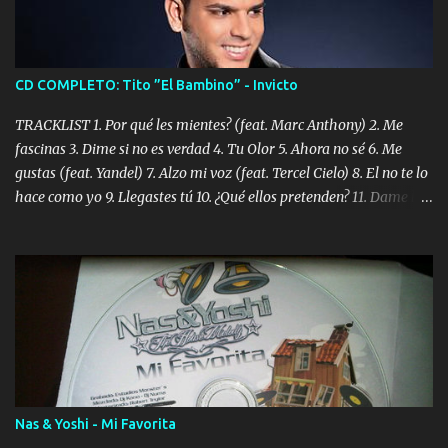
CD COMPLETO: Tito ”El Bambino” - Invicto
TRACKLIST 1. Por qué les mientes? (feat. Marc Anthony) 2. Me
fascinas 3. Dime si no es verdad 4. Tu Olor 5. Ahora no sé 6. Me
gustas (feat. Yandel) 7. Alzo mi voz (feat. Tercel Cielo) 8. El no te lo
hace como yo 9. Llegastes tú 10. ¿Qué ellos pretenden? 11. Dame la
ola (feat. Tito Nieves) [Salsa Version] 12. Dámelo 13. Dame la ola
14. ¿Por qué les mientes? (feat. Marc Anthony) [Radio Version] 15.
Digital Booklet – Invicto ----------------------------- Nota:
Album proposto al massimo della qualità in formato iTunes Plus
AAC M4A; comprato su iTunes e a disposizione vostra per il
download. REGGAETON ITALIA Nosotros Somos Los Del
Momento!
Nas & Yoshi - Mi Favorita