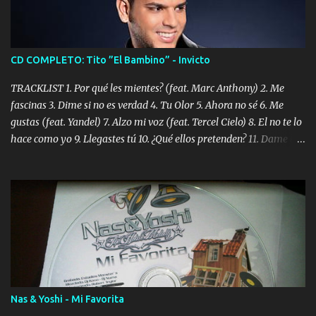
CD COMPLETO: Tito ”El Bambino” - Invicto
TRACKLIST 1. Por qué les mientes? (feat. Marc Anthony) 2. Me
fascinas 3. Dime si no es verdad 4. Tu Olor 5. Ahora no sé 6. Me
gustas (feat. Yandel) 7. Alzo mi voz (feat. Tercel Cielo) 8. El no te lo
hace como yo 9. Llegastes tú 10. ¿Qué ellos pretenden? 11. Dame la
ola (feat. Tito Nieves) [Salsa Version] 12. Dámelo 13. Dame la ola
14. ¿Por qué les mientes? (feat. Marc Anthony) [Radio Version] 15.
Digital Booklet – Invicto ----------------------------- Nota:
Album proposto al massimo della qualità in formato iTunes Plus
AAC M4A; comprato su iTunes e a disposizione vostra per il
download. REGGAETON ITALIA Nosotros Somos Los Del
Momento!
Nas & Yoshi - Mi Favorita