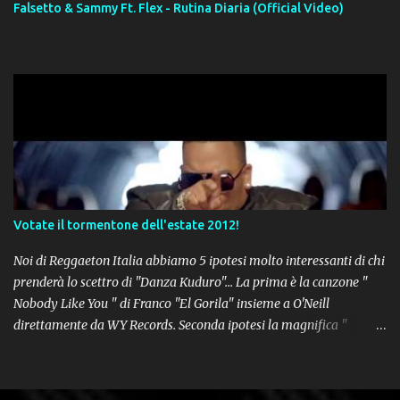
Falsetto & Sammy Ft. Flex - Rutina Diaria (Official Video)
Votate il tormentone dell'estate 2012!
Noi di Reggaeton Italia abbiamo 5 ipotesi molto interessanti di chi
prenderà lo scettro di "Danza Kuduro"... La prima è la canzone "
Nobody Like You " di Franco "El Gorila" insieme a O'Neill
direttamente da WY Records. Seconda ipotesi la magnifica "
Lovumba " di Daddy Yankee. Terza opzione la latin-house " Crazy
People " di Sensato feat. Pitbull & Sak Noel. Numero 4 delle
potenziali hits della prossima estate, " Follow The Leader " del trio