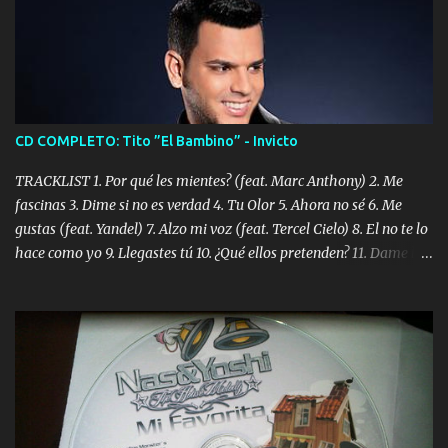
CD COMPLETO: Tito ”El Bambino” - Invicto
TRACKLIST 1. Por qué les mientes? (feat. Marc Anthony) 2. Me
fascinas 3. Dime si no es verdad 4. Tu Olor 5. Ahora no sé 6. Me
gustas (feat. Yandel) 7. Alzo mi voz (feat. Tercel Cielo) 8. El no te lo
hace como yo 9. Llegastes tú 10. ¿Qué ellos pretenden? 11. Dame la
ola (feat. Tito Nieves) [Salsa Version] 12. Dámelo 13. Dame la ola
14. ¿Por qué les mientes? (feat. Marc Anthony) [Radio Version] 15.
Digital Booklet – Invicto ----------------------------- Nota:
Album proposto al massimo della qualità in formato iTunes Plus
AAC M4A; comprato su iTunes e a disposizione vostra per il
download. REGGAETON ITALIA Nosotros Somos Los Del
Momento!