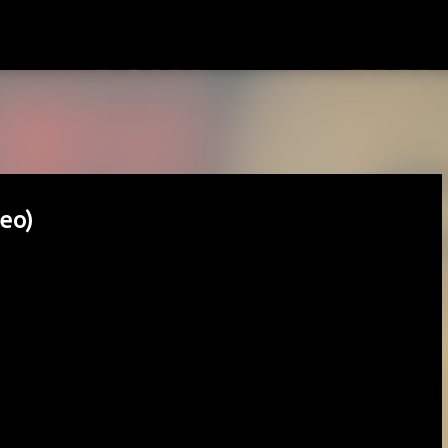
Passa ai contenuti principali
deo)