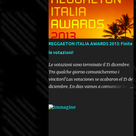
REGGAETON ITALIA AWARDS 2013: Finite
le votazioni!
Le votazioni sono terminate il 15 dicembre.
Tra qualche giorno comunicheremo i
vincitori! Las votaciones se acabaron el 15 de
diciembre. En dias vamos a comunicar los
ganadores! Voting ended december 15th. In a
few days we'll be publishing the results!