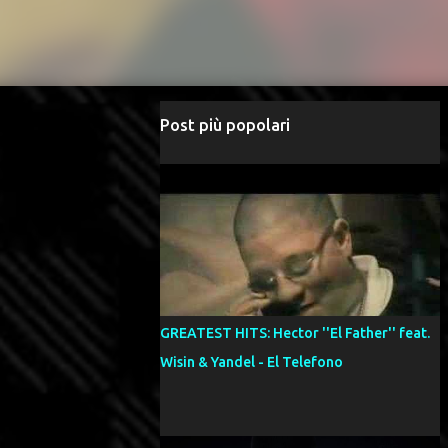
Post più popolari
GREATEST HITS: Hector ''El Father'' feat.
Wisin & Yandel - El Telefono