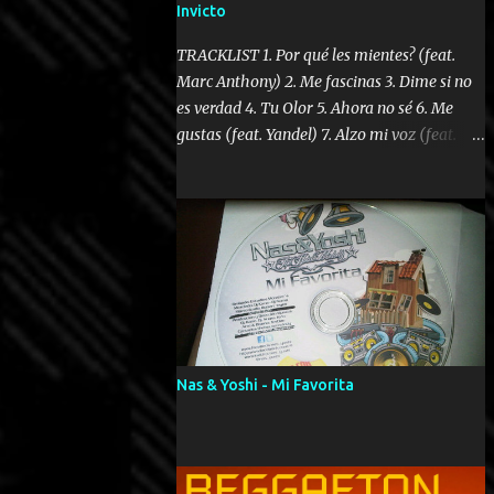
Invicto
TRACKLIST 1. Por qué les mientes? (feat.
Marc Anthony) 2. Me fascinas 3. Dime si no
es verdad 4. Tu Olor 5. Ahora no sé 6. Me
gustas (feat. Yandel) 7. Alzo mi voz (feat.
Tercel Cielo) 8. El no te lo hace como yo 9.
Llegastes tú 10. ¿Qué ellos pretenden? 11.
Dame la ola (feat. Tito Nieves) [Salsa
Version] 12. Dámelo 13. Dame la ola 14. ¿Por
qué les mientes? (feat. Marc Anthony)
[Radio Version] 15. Digital Booklet – Invicto
----------------------------- Nota:
Album proposto al massimo della qualità in
formato iTunes Plus AAC M4A; comprato su
Nas & Yoshi - Mi Favorita
iTunes e a disposizione vostra per il
download. REGGAETON ITALIA Nosotros
Somos Los Del Momento!