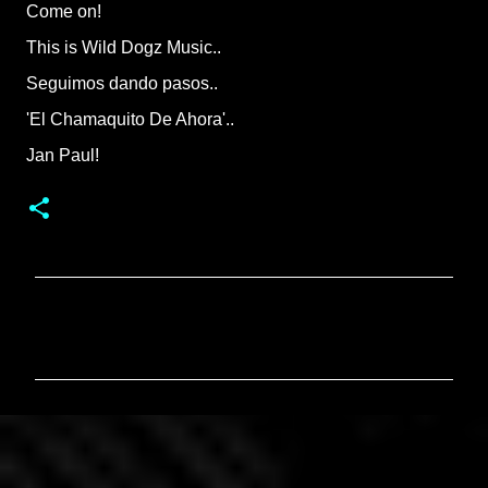
Come on!
This is Wild Dogz Music..
Seguimos dando pasos..
'El Chamaquito De Ahora'..
Jan Paul!
C
o
m
m
e
n