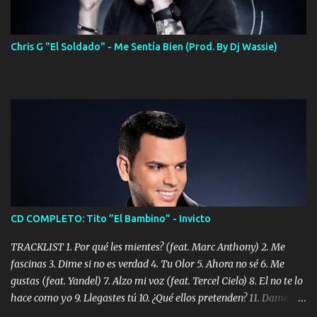
Chris G "El Soldado" - Me Sentía Bien (Prod. By Dj Wassie)
CD COMPLETO: Tito ”El Bambino” - Invicto
TRACKLIST 1. Por qué les mientes? (feat. Marc Anthony) 2. Me
fascinas 3. Dime si no es verdad 4. Tu Olor 5. Ahora no sé 6. Me
gustas (feat. Yandel) 7. Alzo mi voz (feat. Tercel Cielo) 8. El no te lo
hace como yo 9. Llegastes tú 10. ¿Qué ellos pretenden? 11. Dame la
ola (feat. Tito Nieves) [Salsa Version] 12. Dámelo 13. Dame la ola