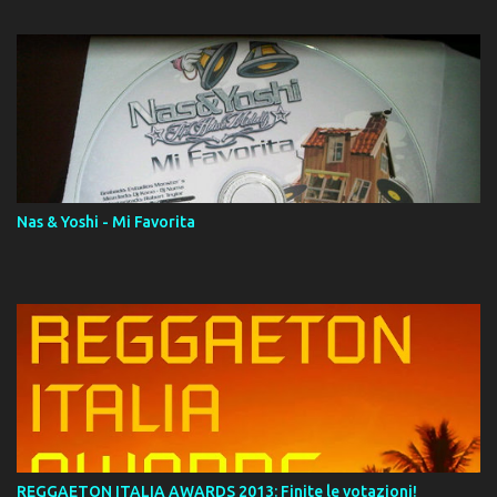
14. ¿Por qué les mientes? (feat. Marc Anthony) [Radio Version] 15.
Digital Booklet – Invicto ----------------------------- Nota:
Album proposto al massimo della qualità in formato iTunes Plus
AAC M4A; comprato su iTunes e a disposizione vostra per il
download. REGGAETON ITALIA Nosotros Somos Los Del
Momento!
Nas & Yoshi - Mi Favorita
REGGAETON ITALIA AWARDS 2013: Finite le votazioni!