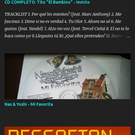
CD COMPLETO: Tito ”El Bambino” - Invicto
TRACKLIST 1. Por qué les mientes? (feat. Marc Anthony) 2. Me
fascinas 3. Dime si no es verdad 4. Tu Olor 5. Ahora no sé 6. Me
gustas (feat. Yandel) 7. Alzo mi voz (feat. Tercel Cielo) 8. El no te lo
hace como yo 9. Llegastes tú 10. ¿Qué ellos pretenden? 11. Dame la
ola (feat. Tito Nieves) [Salsa Version] 12. Dámelo 13. Dame la ola
14. ¿Por qué les mientes? (feat. Marc Anthony) [Radio Version] 15.
Digital Booklet – Invicto ----------------------------- Nota:
Album proposto al massimo della qualità in formato iTunes Plus
AAC M4A; comprato su iTunes e a disposizione vostra per il
download. REGGAETON ITALIA Nosotros Somos Los Del
Momento!
Nas & Yoshi - Mi Favorita