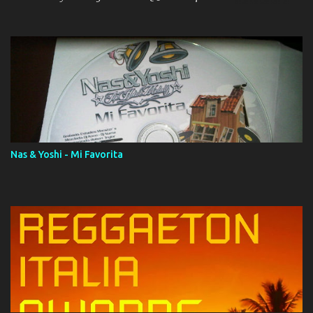
ola (feat. Tito Nieves) [Salsa Version] 12. Dámelo 13. Dame la ola
14. ¿Por qué les mientes? (feat. Marc Anthony) [Radio Version] 15.
Digital Booklet – Invicto ----------------------------- Nota:
Album proposto al massimo della qualità in formato iTunes Plus
AAC M4A; comprato su iTunes e a disposizione vostra per il
download. REGGAETON ITALIA Nosotros Somos Los Del
Momento!
Nas & Yoshi - Mi Favorita