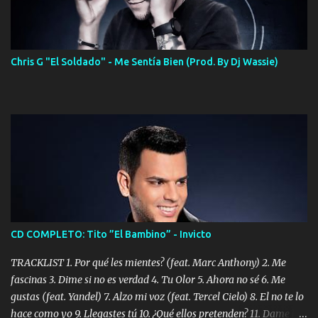
Chris G "El Soldado" - Me Sentía Bien (Prod. By Dj Wassie)
CD COMPLETO: Tito ”El Bambino” - Invicto
TRACKLIST 1. Por qué les mientes? (feat. Marc Anthony) 2. Me
fascinas 3. Dime si no es verdad 4. Tu Olor 5. Ahora no sé 6. Me
gustas (feat. Yandel) 7. Alzo mi voz (feat. Tercel Cielo) 8. El no te lo
hace como yo 9. Llegastes tú 10. ¿Qué ellos pretenden? 11. Dame la