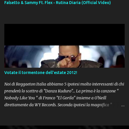
Falsetto & Sammy Ft. Flex - Rutina Diaria (Official Video)
Votate il tormentone dell'estate 2012!
Noi di Reggaeton Italia abbiamo 5 ipotesi molto interessanti di chi
prenderà lo scettro di "Danza Kuduro"... La prima è la canzone "
Nobody Like You " di Franco "El Gorila" insieme a O'Neill
direttamente da WY Records. Seconda ipotesi la magnifica "
Lovumba " di Daddy Yankee. Terza opzione la latin-house " Crazy
People " di Sensato feat. Pitbull & Sak Noel. Numero 4 delle
potenziali hits della prossima estate, " Follow The Leader " del trio