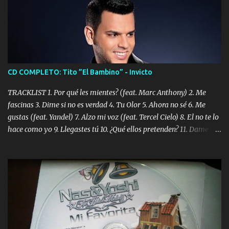
CD COMPLETO: Tito ”El Bambino” - Invicto
TRACKLIST 1. Por qué les mientes? (feat. Marc Anthony) 2. Me
fascinas 3. Dime si no es verdad 4. Tu Olor 5. Ahora no sé 6. Me
gustas (feat. Yandel) 7. Alzo mi voz (feat. Tercel Cielo) 8. El no te lo
hace como yo 9. Llegastes tú 10. ¿Qué ellos pretenden? 11. Dame la
ola (feat. Tito Nieves) [Salsa Version] 12. Dámelo 13. Dame la ola
14. ¿Por qué les mientes? (feat. Marc Anthony) [Radio Version] 15.
Digital Booklet – Invicto ----------------------------- Nota:
Album proposto al massimo della qualità in formato iTunes Plus
AAC M4A; comprato su iTunes e a disposizione vostra per il
download. REGGAETON ITALIA Nosotros Somos Los Del
Momento!