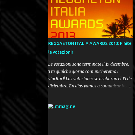
REGGAETON ITALIA AWARDS 2013: Finite
le votazioni!
Le votazioni sono terminate il 15 dicembre.
Tra qualche giorno comunicheremo i
vincitori! Las votaciones se acabaron el 15 de
diciembre. En dias vamos a comunicar los
ganadores! Voting ended december 15th. In a
few days we'll be publishing the results!