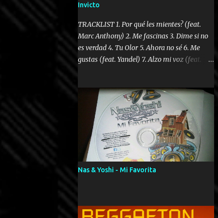
Invicto
TRACKLIST 1. Por qué les mientes? (feat.
Marc Anthony) 2. Me fascinas 3. Dime si no
es verdad 4. Tu Olor 5. Ahora no sé 6. Me
gustas (feat. Yandel) 7. Alzo mi voz (feat.
Tercel Cielo) 8. El no te lo hace como yo 9.
Llegastes tú 10. ¿Qué ellos pretenden? 11.
Dame la ola (feat. Tito Nieves) [Salsa
Version] 12. Dámelo 13. Dame la ola 14. ¿Por
qué les mientes? (feat. Marc Anthony)
[Radio Version] 15. Digital Booklet – Invicto
----------------------------- Nota:
Album proposto al massimo della qualità in
formato iTunes Plus AAC M4A; comprato su
Nas & Yoshi - Mi Favorita
iTunes e a disposizione vostra per il
download. REGGAETON ITALIA Nosotros
Somos Los Del Momento!