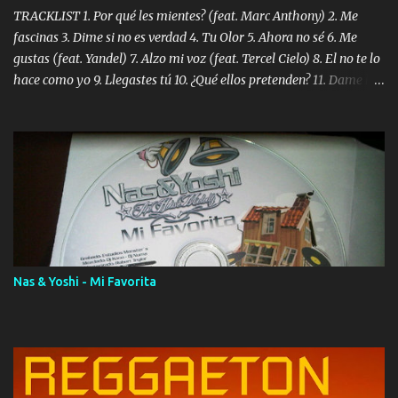
TRACKLIST 1. Por qué les mientes? (feat. Marc Anthony) 2. Me
fascinas 3. Dime si no es verdad 4. Tu Olor 5. Ahora no sé 6. Me
gustas (feat. Yandel) 7. Alzo mi voz (feat. Tercel Cielo) 8. El no te lo
hace como yo 9. Llegastes tú 10. ¿Qué ellos pretenden? 11. Dame la
ola (feat. Tito Nieves) [Salsa Version] 12. Dámelo 13. Dame la ola
14. ¿Por qué les mientes? (feat. Marc Anthony) [Radio Version] 15.
Digital Booklet – Invicto ----------------------------- Nota:
Album proposto al massimo della qualità in formato iTunes Plus
AAC M4A; comprato su iTunes e a disposizione vostra per il
download. REGGAETON ITALIA Nosotros Somos Los Del
Momento!
Nas & Yoshi - Mi Favorita