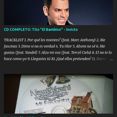
CD COMPLETO: Tito ”El Bambino” - Invicto
TRACKLIST 1. Por qué les mientes? (feat. Marc Anthony) 2. Me
fascinas 3. Dime si no es verdad 4. Tu Olor 5. Ahora no sé 6. Me
gustas (feat. Yandel) 7. Alzo mi voz (feat. Tercel Cielo) 8. El no te lo
hace como yo 9. Llegastes tú 10. ¿Qué ellos pretenden? 11. Dame la
ola (feat. Tito Nieves) [Salsa Version] 12. Dámelo 13. Dame la ola
14. ¿Por qué les mientes? (feat. Marc Anthony) [Radio Version] 15.
Digital Booklet – Invicto ----------------------------- Nota:
Album proposto al massimo della qualità in formato iTunes Plus
AAC M4A; comprato su iTunes e a disposizione vostra per il
download. REGGAETON ITALIA Nosotros Somos Los Del
Momento!