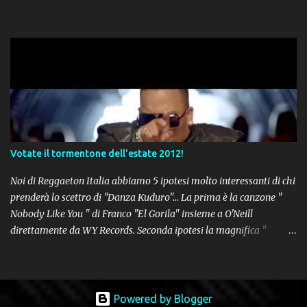
Votate il tormentone dell'estate 2012!
Noi di Reggaeton Italia abbiamo 5 ipotesi molto interessanti di chi
prenderà lo scettro di "Danza Kuduro"... La prima è la canzone "
Nobody Like You " di Franco "El Gorila" insieme a O'Neill
direttamente da WY Records. Seconda ipotesi la magnifica "
Lovumba " di Daddy Yankee. Terza opzione la latin-house " Crazy
People " di Sensato feat. Pitbull & Sak Noel. Numero 4 delle
potenziali hits della prossima estate, " Follow The Leader " del trio
tutto portoricano Wisin & Yandel feat. Jennifer Lopez. Non poteva
Powered by Blogger