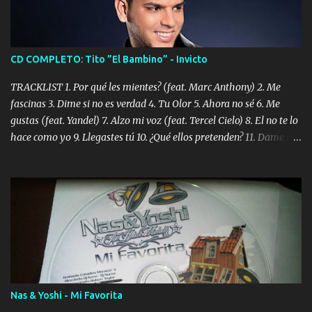
CD COMPLETO: Tito ”El Bambino” - Invicto
TRACKLIST 1. Por qué les mientes? (feat. Marc Anthony) 2. Me
fascinas 3. Dime si no es verdad 4. Tu Olor 5. Ahora no sé 6. Me
gustas (feat. Yandel) 7. Alzo mi voz (feat. Tercel Cielo) 8. El no te lo
hace como yo 9. Llegastes tú 10. ¿Qué ellos pretenden? 11. Dame la
ola (feat. Tito Nieves) [Salsa Version] 12. Dámelo 13. Dame la ola
14. ¿Por qué les mientes? (feat. Marc Anthony) [Radio Version] 15.
Digital Booklet – Invicto ----------------------------- Nota:
Album proposto al massimo della qualità in formato iTunes Plus
AAC M4A; comprato su iTunes e a disposizione vostra per il
download. REGGAETON ITALIA Nosotros Somos Los Del
Momento!
Nas & Yoshi - Mi Favorita