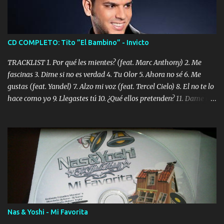
CD COMPLETO: Tito ”El Bambino” - Invicto
TRACKLIST 1. Por qué les mientes? (feat. Marc Anthony) 2. Me
fascinas 3. Dime si no es verdad 4. Tu Olor 5. Ahora no sé 6. Me
gustas (feat. Yandel) 7. Alzo mi voz (feat. Tercel Cielo) 8. El no te lo
hace como yo 9. Llegastes tú 10. ¿Qué ellos pretenden? 11. Dame la
ola (feat. Tito Nieves) [Salsa Version] 12. Dámelo 13. Dame la ola
14. ¿Por qué les mientes? (feat. Marc Anthony) [Radio Version] 15.
Digital Booklet – Invicto ----------------------------- Nota:
Album proposto al massimo della qualità in formato iTunes Plus
AAC M4A; comprato su iTunes e a disposizione vostra per il
download. REGGAETON ITALIA Nosotros Somos Los Del
Momento!
Nas & Yoshi - Mi Favorita